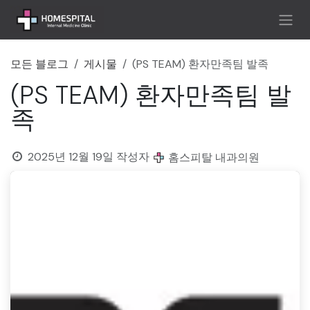
콘텐츠로 건너뛰기
모든 블로그
게시물
(PS TEAM) 환자만족팀 발족
(PS TEAM) 환자만족팀 발
족
2025년 12월 19일
작성자
홈스피탈 내과의원