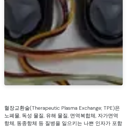
혈장교환술(Therapeutic Plasma Exchange; TPE)은
노폐물, 독성 물질, 유해 물질, 면역복합체, 자가면역
항체, 동종항체 등 질병을 일으키는 나쁜 인자가 포함