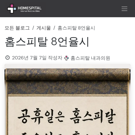
콘텐츠로 건너뛰기
모든 블로그
게시물
홈스피탈 8언율시
홈스피탈 8언율시
2026년 7월 7일
작성자
홈스피탈 내과의원