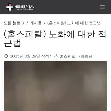
콘텐츠로 건너뛰기
모든 블로그
게시물
(홈스피탈) 노화에 대한 접근법
(홈스피탈) 노화에 대한 접
근법
2025년 8월 28일
작성자
홈스피탈 내과의원