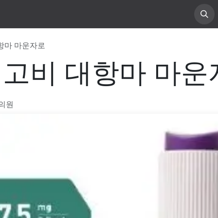
소개
진료 안내
게시물
대항마 마운자로
위고비 대항마 마
의원