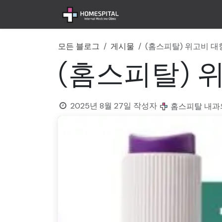
콘텐츠로 건너뛰기
홈
공지사항
병원 
모든 블로그
게시물
(홈스피탈) 위고비 
(홈스피탈) 
2025년 8월 27일
작성자
홈스피탈 내과