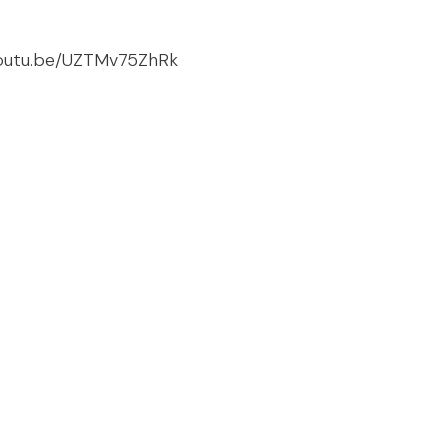
youtu.be/UZTMv75ZhRk
 #인크레틴 #홈스피탈 #MOUNJARO #WEGOVY #IN