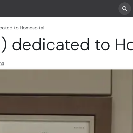
소개
진료 안내
게시물
icated to Homespital
) dedicated to H
의원