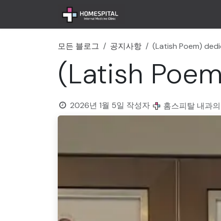
콘텐츠로 건너뛰기
홈
공지사항
병원 
모든 블로그
공지사항
(Latish Poem) ded
(Latish Poem
2026년 1월 5일
작성자
홈스피탈 내과