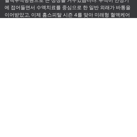
혈액투석병원으로 큰 성장을 거두었습니다. 투석이 안정기
에 접어들면서 수액치료를 중심으로 한 일반 외래가 바통을
이어받았고, 이제 홈스피탈 시즌 4를 맞아 미래형 혈액케어
병원으로의 확장을 준비하고 있습니다. 요컨대, homespital
의 h가 의미하는 바가 housecall에서 hemodialysis를 지나
hydration을 거쳐 hematology로까지 진화하는 중입니다.
HOMESPITAL
76 Hannam-daero,
Yongsan-gu, Seoul,
South Korea
02-796-7566
homespital@hotmail.com