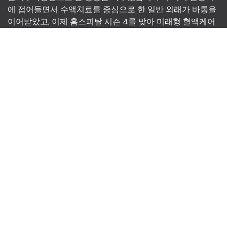
에 접어들면서 수액치료를 중심으로 한 일반 외래가 바통을
이어받았고, 이제 홈스피탈 시즌 4를 맞아 미래형 혈액케어
병원으로의 확장을 준비하고 있습니다. 요컨대, homespital
의 h가 의미하는 바가 housecall에서 hemodialysis를 지나
hydration을 거쳐 hematology로까지 진화하는 중입니다.
HOMESPITAL
76 Hannam-daero,
Yongsan-gu, Seoul,
South Korea
02-796-7566
homespital@hotmail.com