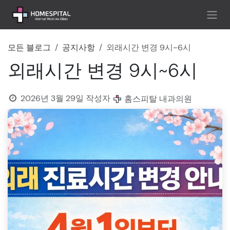
콘텐츠로 건너뛰기
모든 블로그
공지사항
외래시간 변경 9시~6시
외래시간 변경 9시~6시
2026년 3월 29일
작성자
홈스피탈 내과의원