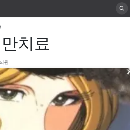
소개
진료 안내
게시물
료
비만치료
과의원