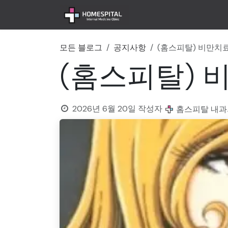
콘텐츠로 건너뛰기
홈
공지사항
병원 
모든 블로그
공지사항
(홈스피탈) 비만치
(홈스피탈) 
2026년 6월 20일
작성자
홈스피탈 내