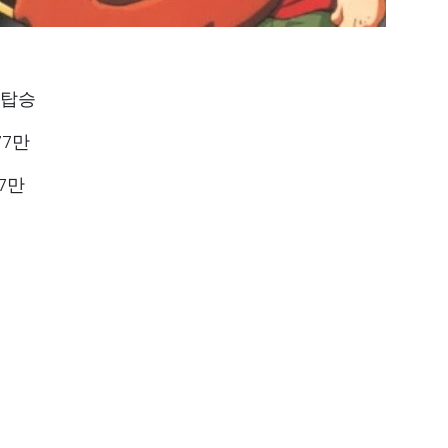
 탑승
77만
7만
ital의 준말인
HOMESPITAL