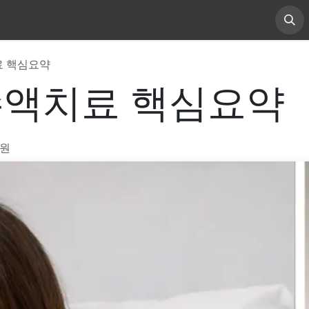
소개
진료 안내
게시물
료 핵심요약
수액치료 핵심요약
의원