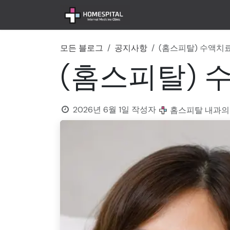
콘텐츠로 건너뛰기
홈
공지사항
병원 
모든 블로그
공지사항
(홈스피탈) 수액치
(홈스피탈) 
2026년 6월 1일
작성자
홈스피탈 내과